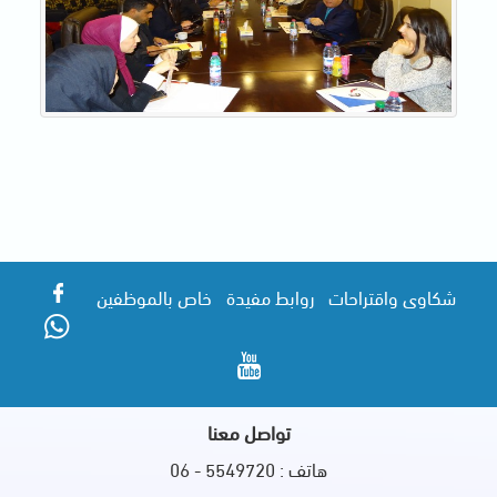
شكاوى واقتراحات
روابط مفيدة
خاص بالموظفين
تواصل معنا
هاتف : 5549720 - 06