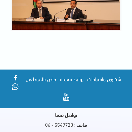
شكاوى واقتراحات
روابط مفيدة
خاص بالموظفين
تواصل معنا
هاتف : 5549720 - 06